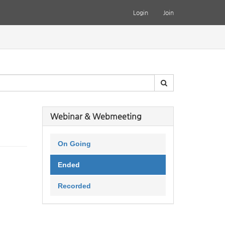
Login
Join
Webinar & Webmeeting
On Going
Ended
Recorded