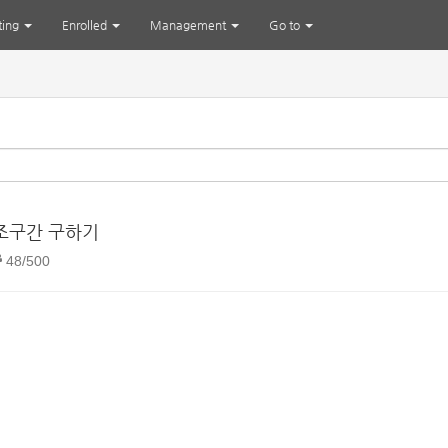
ting
Enrolled
Management
Go to
조구간 구하기
48/500